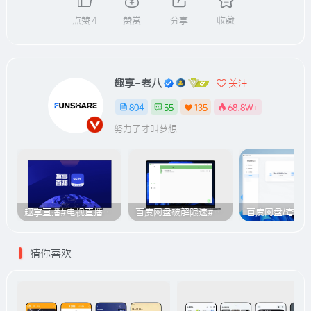
点赞
4
赞赏
分享
收藏
趣享-老八
关注
804
55
135
68.8W+
努力了才叫梦想
趣享直播#电视直播软件#2000+个超清直播频道#支持电视和安卓手机
百度网盘破解限速#突破官方限速#满速下载#A614
猜你喜欢