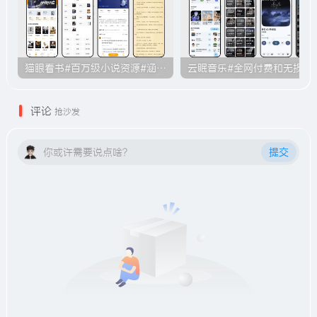
猫眼看书#百万级小说资源#涵盖各大平台的付费小说#无广告#B011
云眠音乐#全网付费和无损音乐下载功
评论
抢沙发
你或许需要说点啥？
提交