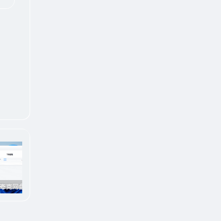
百度网盘/夸克网盘/123网盘高速下载工具#破解官方限速#全程宽带峰值下载#A706
趣享官方网站「FunShare · 趣享」已上线（附网站功能介绍）
电脑版全网付费音乐下载#仿Apple music#支持在线播放与缓存#A631