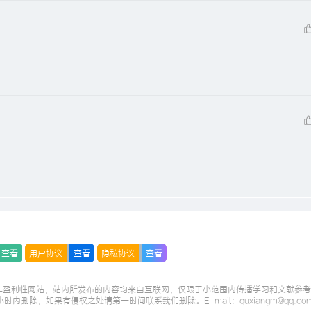
查看
用户协议
查看
隐私协议
查看
非盈利性网站，站内所发布的内容均来自互联网，仅限于小范围内传播学习和文献参考
小时内删除，如果有侵权之处请第一时间联系我们删除。E-mail：quxiangm@qq.co