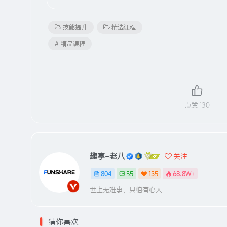
技能提升
精选课程
# 精品课程
点赞
130
趣享-老八
关注
804
55
135
68.8W+
世上无难事，只怕有心人
猜你喜欢