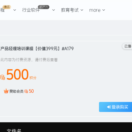
精品
生产力
课程
行业软件
教育考试
more
已售 
产品经理培训课程【价值399元】#A179
此内容为付费资源，请付费后查看
500
积分
50
赞助会员
登录购买