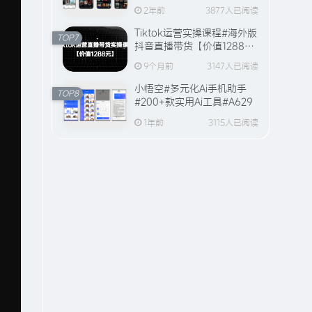
全站视频资源【20万+片
6902人已阅读
2年前
3877人已阅读
源】
趣享直播#电视直播软件#2000+个超清
Tiktok运营实操课程#海外版
直播频道#支持电视和安卓手机
TOP7
抖音直播带货【价值1288
元】#A594
9个月前
3147人已阅读
百度网盘破解限速#突破官方
TOP2
限速#满速下载#A614
小悟空#多元化Ai手机助手
TOP8
#200+款实用Ai工具#A629
2年前
6079人已阅读
1年前
3115人已阅读
百度网盘/夸克网盘/123网盘
TOP3
高速下载工具#破解官方限速
#全程宽带峰值下载#A706
1年前
5476人已阅读
趣享官方网站「FunShare
TOP4
· 趣享」已上线（附网站功
能介绍）
2年前
4732人已阅读
电脑版全网付费音乐下载#仿
TOP5
Apple music#支持在线播放
与缓存#A631
1年前
3955人已阅读
趣享视频手机版#全球VIP视
TOP6
频免费看#Netfix/Apple TV