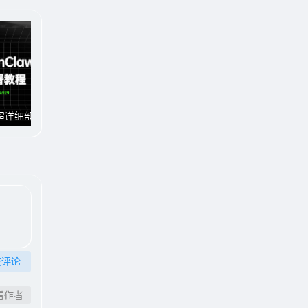
小龙虾OpenClaw超详细部署教程#A929
文案速成课：从0到1写出让用户主动下单#A931
交评论
看作者