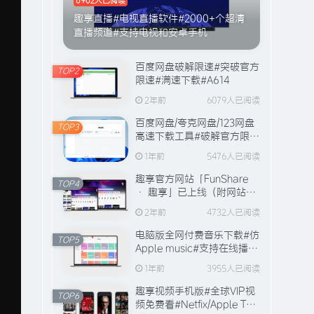
趣享直播#电视直播软件#2000+个超清
直播频道#支持电视和安卓手机
百度网盘破解限速#突破官方
TOP2
限速#满速下载#A614
500
2年前
6079人已阅读
积分
百度网盘/夸克网盘/123网盘
TOP3
高速下载工具#破解官方限速
赞助会员
#全程宽带峰值下载#A706
50
1年前
5476人已阅读
趣享官方网站「FunShare
TOP4
· 趣享」已上线（附网站功
登录购买
能介绍）
2年前
4732人已阅读
电脑版全网付费音乐下载#仿
TOP5
Apple music#支持在线播放
与缓存#A631
TOP1
1年前
3955人已阅读
趣享视频手机版#全球VIP视
TOP6
频免费看#Netfix/Apple TV