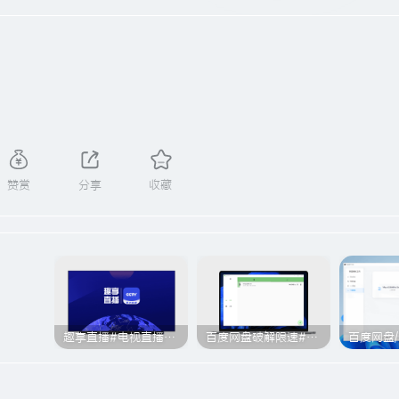
赞赏
分享
收藏
趣享直播#电视直播软件#2000+个超清直播频道#支持电视和安卓手机
百度网盘破解限速#突破官方限速#满速下载#A614