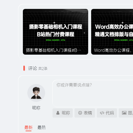
摄影零基础相机入门课程#B站付费课程#A936
评论
共2条
昵称
昵称
表情
代码
图
最新
最热