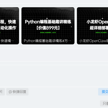
Word高效办公课程，快速精通文档排版与自动化操作#A934
Python编程基础趣讲精练#万门大学#A933【价值899元】
片
快捷回复
提
只