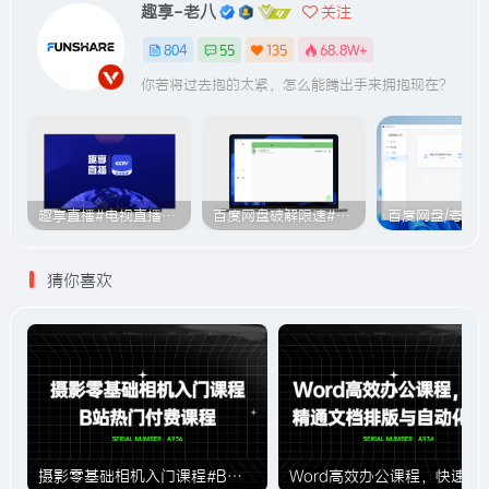
趣享-老八
关注
804
55
135
68.8W+
你若将过去抱的太紧，怎么能腾出手来拥抱现在？
趣享直播#电视直播软件#2000+个超清直播频道#支持电视和安卓手机
百度网盘破解限速#突破官方限速#满速下载#A614
猜你喜欢
摄影零基础相机入门课程#B站付费课程#A936
Word高效办公课程，快速精通