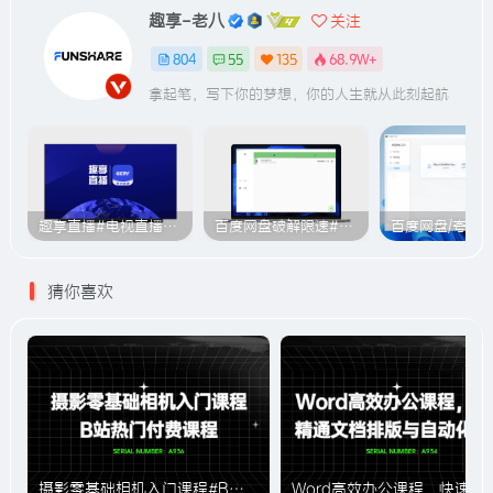
趣享-老八
关注
804
55
135
68.9W+
拿起笔，写下你的梦想，你的人生就从此刻起航
趣享直播#电视直播软件#2000+个超清直播频道#支持电视和安卓手机
百度网盘破解限速#突破官方限速#满速下载#A614
猜你喜欢
摄影零基础相机入门课程#B站付费课程#A936
Word高效办公课程，快速精通