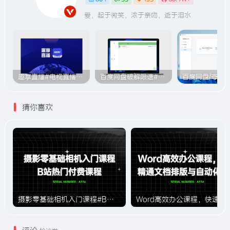
爱，起于微笑，浓于亲吻，逝于泪水
趣享直播#电视直播软件#2000+个超清直播频道#支持电视和安卓手机
百度网盘破解限速#突破官方限速#满速下载#A614
猜你喜欢
摄影零基础相机入门课程#B站付费课程#A936
Word高效办公课程，快速精通