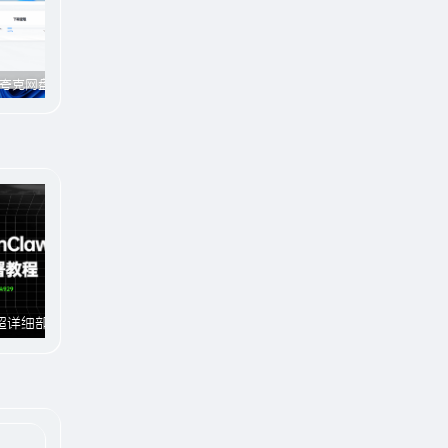
百度网盘/夸克网盘/123网盘高速下载工具#破解官方限速#全程宽带峰值下载#A706
趣享官方网站「FunShare · 趣享」已上线（附网站功能介绍）
电脑版全网付费音乐下载#仿Apple music#支持在线播放与缓存#A631
小龙虾OpenClaw超详细部署教程#A929
文案速成课：从0到1写出让用户主动下单#A931