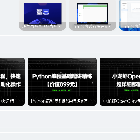
责
趣享直播#电视直播软件#2000+个超清直播频道#支持电视和安卓手机
百度网盘破解限速#突破官方限速#满速下载#A614
Word高效办公课程，快速精通文档排版与自动化操作#A934
Python编程基础趣讲精练#万门大学#A933【价值899元】