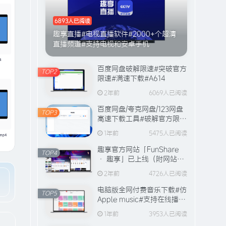
6893人已阅读
趣享直播#电视直播软件#2000+个超清
直播频道#支持电视和安卓手机
百度网盘破解限速#突破官方
TOP2
限速#满速下载#A614
2年前
6069人已阅读
百度网盘/夸克网盘/123网盘
TOP3
高速下载工具#破解官方限速
#全程宽带峰值下载#A706
1年前
5475人已阅读
趣享官方网站「FunShare
TOP4
· 趣享」已上线（附网站功
能介绍）
2年前
4726人已阅读
电脑版全网付费音乐下载#仿
TOP5
Apple music#支持在线播放
与缓存#A631
1年前
3953人已阅读