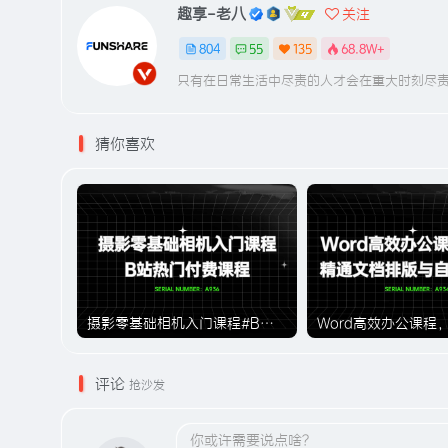
趣享-老八
关注
804
55
135
68.8W+
只有在日常生活中尽责的人才会在重大时刻尽
猜你喜欢
摄影零基础相机入门课程#B站付费课程#A936
评论
抢沙发