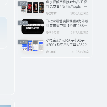
趣享视频手机版#全球VIP视
TOP6
频免费看#Netfix/Apple TV
全站视频资源【20万+片
2年前
3865人已阅读
源】
Tiktok运营实操课程#海外版
TOP7
自
抖音直播带货【价值1288
元】#A594
9个月前
3147人已阅读
小悟空#多元化Ai手机助手
TOP8
#200+款实用Ai工具#A629
1年前
3114人已阅读