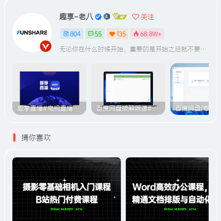
趣享-老八
关注
804
55
135
68.8W+
无论你在什么时候开始，重要的是开始之后就不要停止
趣享直播#电视直播软件#2000+个超清直播频道#支持电视和安卓手机
百度网盘破解限速#突破官方限速#满速下载#A614
猜你喜欢