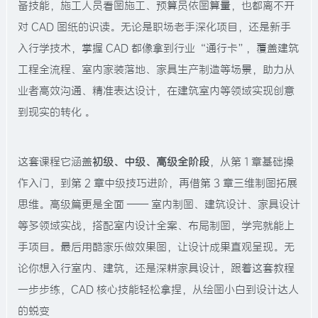
备技能，施工人员看图施工、预算员依图算量，也都离不开
对 CAD 图纸的识读。无论是职场老手深化项目，还是新手
入行学技术，掌握 CAD 都像拿到行业 “通行卡”，覆盖建筑
工程全流程、室内家装落地、家具生产制造等场景，助力从
业者高效沟通、精准表达设计，在建筑室内等领域实现创意
到现实的转化 。
这套课程它涵盖
初级、中级、高级全阶段
，从第 1 章基础操
作入门，到第 2 章中级技巧进阶，再借第 3 章三维制图拓展
思维。高级篇更是全面 —— 室内制图、建筑设计、家具设计
等多领域实战，搭配室内设计全案、布局制图，学完就能上
手项目。最后用酷家乐做效果图，让设计成果直观呈现。无
论你想入行室内、建筑，还是深耕家具设计，跟着这套教程
一步步练，CAD 核心技能轻松拿捏，从绘图小白到设计达人
的蜕变