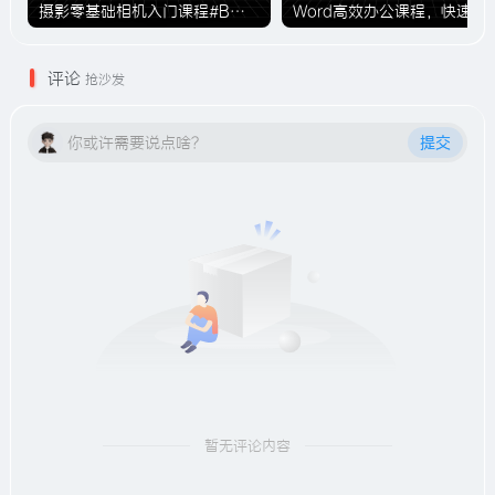
摄影零基础相机入门课程#B站付费课程#A936
Word高效办公课程，快速精通
评论
抢沙发
你或许需要说点啥？
提交
暂无评论内容