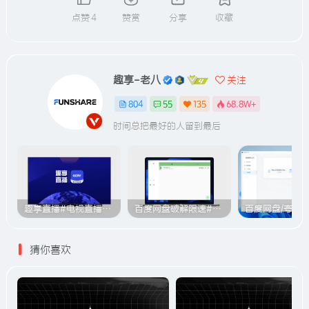
点赞
4
赞赏
分享
收藏
趣享-老八
关注
804
55
135
68.8W+
时间总把最好的人留到最后
趣享直播#电视直播软件#2000+个超清直播频道#支持电视和安卓手机
百度网盘破解限速#突破官方限速#满速下载#A614
猜你喜欢