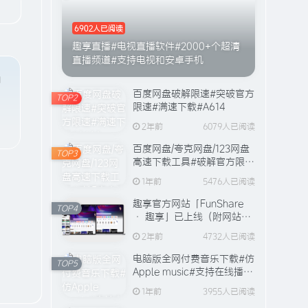
6902人已阅读
趣享直播#电视直播软件#2000+个超清
直播频道#支持电视和安卓手机
自
百度网盘破解限速#突破官方
TOP2
限速#满速下载#A614
2年前
6079人已阅读
百度网盘/夸克网盘/123网盘
TOP3
高速下载工具#破解官方限速
#全程宽带峰值下载#A706
1年前
5476人已阅读
趣享官方网站「FunShare
TOP4
· 趣享」已上线（附网站功
能介绍）
2年前
4732人已阅读
电脑版全网付费音乐下载#仿
TOP5
Apple music#支持在线播放
与缓存#A631
1年前
3955人已阅读