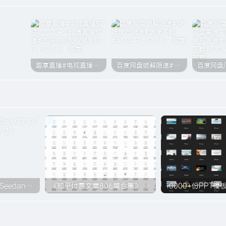
趣享直播#电视直播软件#2000+个超清直播频道#支持电视和安卓手机
百度网盘破解限速#突破官方限速#满速下载#A614
2026最火AI视频模型Seedance 2.0 学习教程资料包#A927
《知乎付费文章806篇合集》 #A925