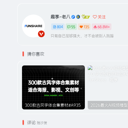
趣享-老八
关注
804
55
135
68.8W+
只有自己足够强大，才不会被别人践踏
猜你喜欢
300款古风字体合集素材#A935
评论
抢沙发