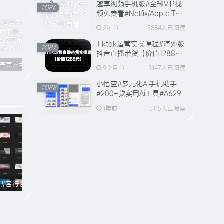
趣享视频手机版#全球VIP视
TOP6
频免费看#Netfix/Apple TV
全站视频资源【20万+片
2年前
3884人已阅读
源】
Tiktok运营实操课程#海外版
TOP7
抖音直播带货【价值1288
元】#A594
百度网盘/夸克网盘/123网盘高速下载工具#破解官方限速#全程宽带峰值下载#A706
趣享官方网站「FunShare · 趣享」已上线（附网站功能介绍）
电脑版全网付费音乐下载#仿Apple music#支持在线播放与缓存#A631
9个月前
3147人已阅读
小悟空#多元化Ai手机助手
TOP8
#200+款实用Ai工具#A629
1年前
3115人已阅读
10000+份PPT模板#各行各业的精美PPT模板#国潮#党政#国潮#A900
443套学生用途PPT模板+毕业论文与答辩【9.16GB】#A027