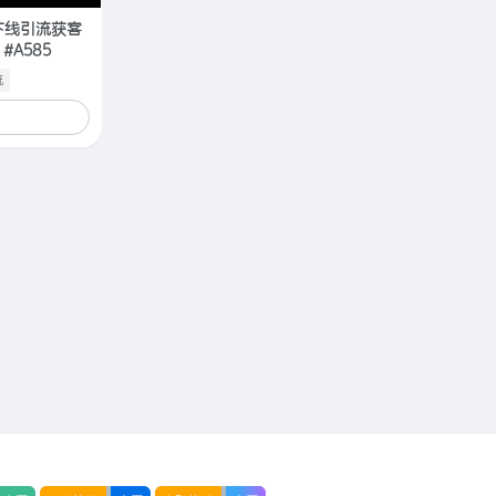
下线引流获客
#A585
流