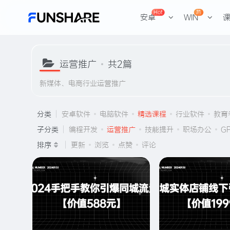
Hot
热
安卓
WIN
运营推广
共2篇
新媒体、电商行业运营推广
分类
安卓软件
电脑软件
精选课程
行业软件
教育
子分类
编程开发
运营推广
技能提升
职场办公
GP
排序
更新
浏览
点赞
评论