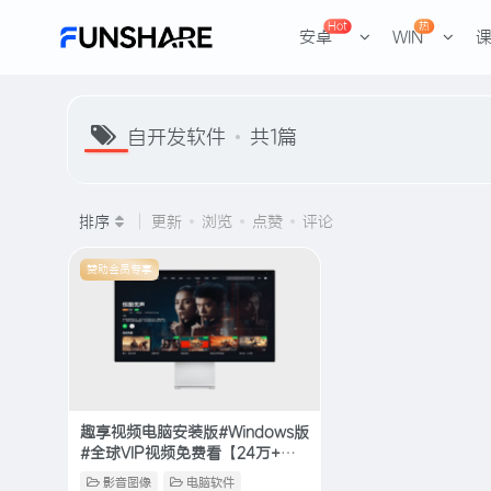
Hot
热
安卓
WIN
自开发软件
共1篇
排序
更新
浏览
点赞
评论
赞助会员专享
趣享视频电脑安装版#Windows版
#全球VIP视频免费看【24万+片
源】
影音图像
电脑软件