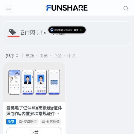
证件照制作
共1篇
欢迎来到FunShare·趣享
排序
更新
浏览
点赞
评论
最美电子证件照#高级版#证件
照制作#内置多种常规证件照
尺寸#A444
免费
安卓软件
影音图像
下载