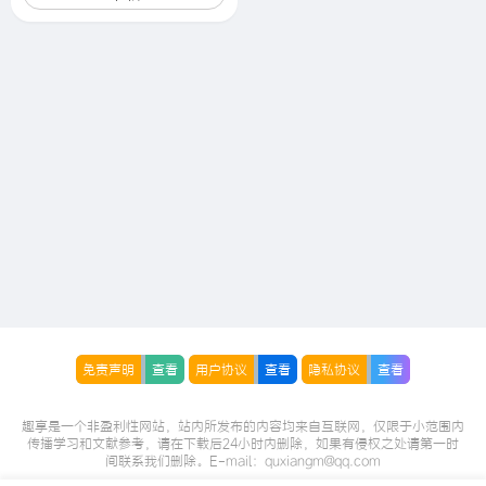
免责声明
查看
用户协议
查看
隐私协议
查看
趣享是一个非盈利性网站，站内所发布的内容均来自互联网，仅限于小范围内
传播学习和文献参考，请在下载后24小时内删除，如果有侵权之处请第一时
间联系我们删除。E-mail：quxiangm@qq.com