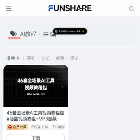
AI教程
共1篇
欢迎来到FunShare·趣享
排序
更新
浏览
点赞
评论
46套全场景AI工具视频教程包
#涵盖视频教程+MP3音频
+PDF文字版【价值上万】
会员专属
GPT AI
精选课程
#A930
下载