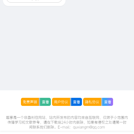
免责声明
查看
用户协议
查看
隐私协议
查看
趣享是一个非盈利性网站，站内所发布的内容均来自互联网，仅限于小范围内
传播学习和文献参考，请在下载后24小时内删除，如果有侵权之处请第一时
间联系我们删除。E-mail：quxiangm@qq.com