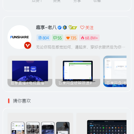
点赞
1
赞赏
分享
收藏
趣享-老八
关注
804
55
135
68.8W+
无论你现在感觉如何，请起床、穿好衣服然后为你的梦想而奋斗
趣享直播#电视直播软件#2000+个超清直播频道#支持电视和安卓手机
百度网盘破解限速#突破官方限速#满速下载#A614
猜你喜欢