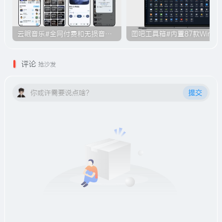
云眠音乐#全网付费和无损音乐下载功能#支持导入酷我/QQ/酷狗平台歌单#B010
图吧工具箱#内
评论
抢沙发
你或许需要说点啥？
提交