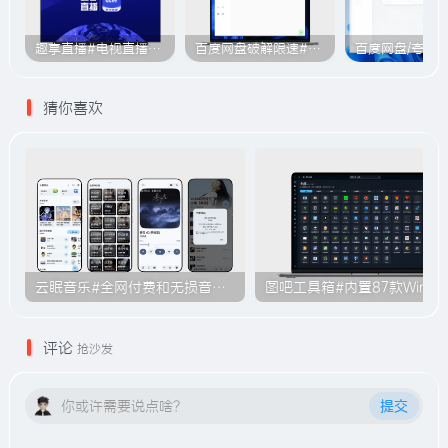
趣享直播#电视直播软件#2000+个超清直播频道#支持电视和安卓手机
百度网盘破解限速#突破官方限速#满速下载#A614
猜你喜欢
云眠音乐#全网付费和无损音乐下载功能#支持导入酷我/QQ/酷狗平台歌单#B010
图吧工具箱#内
评论
抢沙发
你或许需要说点啥？
提交