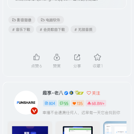
影音图像
电脑软件
# 音乐下载
# 会员歌曲下载
# 无损音质
点赞
6
赞赏
分享
收藏
1
趣享-老八
关注
804
55
135
68.8W+
幸福不会遗漏任何人，迟早有一天它会找到你