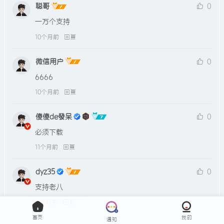
聪哥
0
一万个支持
10个月前
回复
微信用户
0
6666
10个月前
回复
傻傻de發呆
0
必须下载
11个月前
回复
dyz35
0
支持老八
11个月前
回复
首页
我的
通知