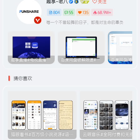
趣享-老八
关注
804
55
135
68.9W+
每一个不曾起舞的日子，都是对生命的辜负
趣享直播#电视直播软件#2000+个超清直播频道#支持电视和安卓手机
百度网盘破解限速#突破官方限速#满速下载#A614
猜你喜欢
猫眼看书#百万级小说资源#涵盖各大平台的付费小说#无广告#B011
云眠音乐#全网付费和无损音乐下载功