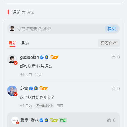
评论
共109条
你或许需要说点啥？
提交
最新
最热
只看作者
guxiaofan
0
都可以看4k片源么
4个月前
回复
苏寅
0
这个软件如何更新？
6个月前
回复
河南省新乡市
趣享-老八
0
作者