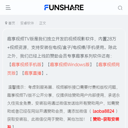
首页
安卓软件
正文
趣享视频TV版是我们独立开发的视频观影软件，内置28万
+视频资源，支持安装在电视/盒子/电视棒/手机使用。除此
之外，我们已经上线的赞助会员专享趣享系列软件还有：
【
趣享视频手机版
】【
趣享视频Windows版
】【
趣享视频网
页版
】【
趣享直播
】。
温馨提示：考虑到服务器、视频解析接口需要付费和版权问题，
趣享视频TV版不公开分享，仅提供给赞助用户内部使用，承诺永
久性完全免费。安装包将通过微信发送给所有赞助用户，如需赞
助或者已经在网站开通赞助会员，请添加微信（
laoba8824
）
获取安装包，此微信仅用于赞助，其他勿加！
【
赞助-获取安装
包
】