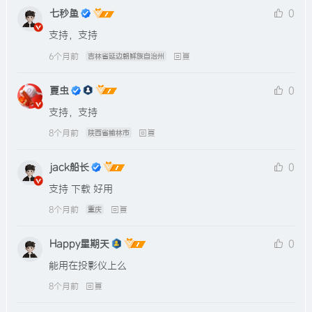
七秒鱼
0
支持，支持
6个月前
回复
吉林省延边朝鲜族自治州
夏虫
0
支持，支持
8个月前
回复
陕西省榆林市
jack船长
0
支持 下载 好用
8个月前
回复
重庆
Happy星期天
0
能用在投影仪上么
8个月前
回复