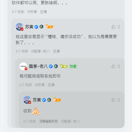
软件都可以用，更新啥啊。。。
6个月前
@
苏寅
回复
苏寅
0
我这里总是显示“糟糕，请求没成功”，我以为是需要更
新了。。。
6个月前
@
趣享-老八
回复
趣享-老八
0
作者
有问题微信联系我即可
6个月前
@
苏寅
回复
苏寅
0
收到
6个月前
@
趣享-老八
河南省新乡市