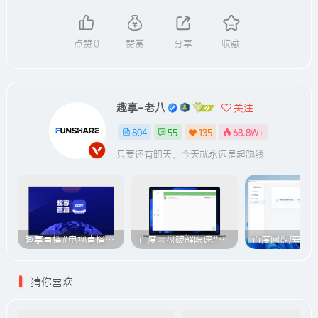
点赞
0
赞赏
分享
收藏
趣享-老八
关注
804
55
135
68.8W+
只要还有明天，今天就永远是起跑线
趣享直播#电视直播软件#2000+个超清直播频道#支持电视和安卓手机
百度网盘破解限速#突破官方限速#满速下载#A614
猜你喜欢