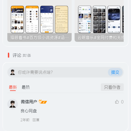
猫眼看书#百万级小说资源#涵盖各大平台的付费小说#无广告#B011
云眠音乐#全网付费和无损音乐下载功
评论
共1条
你或许需要说点啥？
提交
最新
最热
只看作者
微信用户
0
良心网盘
2年前
回复