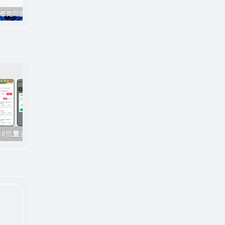
百度网盘/夸克网盘/123网盘高速下载工具#破解官方限速#全程宽带峰值下载#A706
趣享官方网站「FunShare · 趣享」已上线（附网站功能介绍）
电脑版全网付费音乐下载#仿Apple music#支持在线播放与缓存#A631
无印#短视频去水印#批量去水印#抖音主页解析#豆包/即梦生成去水印#B008
番茄畅听#会员解锁版#去除广告#解锁会员专属功能#B007