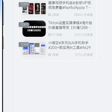
趣享视频手机版#全球VIP视
TOP6
频免费看#Netfix/Apple TV
全站视频资源【20万+片
6902人已阅读
2年前
3884人已阅读
源】
趣享直播#电视直播软件#2000+个超清
Tiktok运营实操课程#海外版
直播频道#支持电视和安卓手机
TOP7
抖音直播带货【价值1288
元】#A594
9个月前
3147人已阅读
百度网盘破解限速#突破官方
TOP2
限速#满速下载#A614
小悟空#多元化Ai手机助手
TOP8
#200+款实用Ai工具#A629
2年前
6079人已阅读
1年前
3115人已阅读
百度网盘/夸克网盘/123网盘
TOP3
高速下载工具#破解官方限速
#全程宽带峰值下载#A706
1年前
5476人已阅读
趣享官方网站「FunShare
TOP4
· 趣享」已上线（附网站功
能介绍）
2年前
4732人已阅读
电脑版全网付费音乐下载#仿
TOP5
Apple music#支持在线播放
与缓存#A631
1年前
3955人已阅读