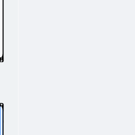
趣享视频手机版#全球VIP视
TOP6
频免费看#Netfix/Apple TV
全站视频资源【20万+片
2年前
3884人已阅读
源】
Tiktok运营实操课程#海外版
TOP7
抖音直播带货【价值1288
元】#A594
9个月前
3147人已阅读
小悟空#多元化Ai手机助手
TOP8
#200+款实用Ai工具#A629
1年前
3115人已阅读