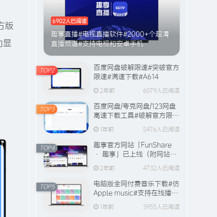
6902人已阅读
方版
趣享直播#电视直播软件#2000+个超清
动显
直播频道#支持电视和安卓手机
百度网盘破解限速#突破官方
TOP2
限速#满速下载#A614
2年前
6079人已阅读
免费内容
百度网盘/夸克网盘/123网盘
TOP3
高速下载工具#破解官方限速
#全程宽带峰值下载#A706
1年前
5476人已阅读
登录查看
趣享官方网站「FunShare
TOP4
· 趣享」已上线（附网站功
支持>Android9.0以上
能介绍）
2年前
4732人已阅读
电脑版全网付费音乐下载#仿
TOP5
Apple music#支持在线播放
与缓存#A631
TOP1
1年前
3955人已阅读