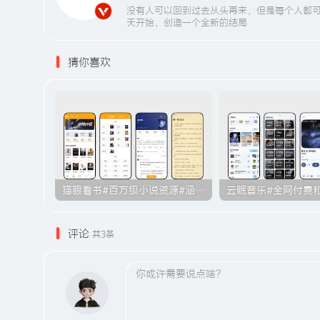
没有人可以回到过去从头再来，但是每个人都
天开始，创造一个全新的结局
猜你喜欢
猫眼看书#百万级小说资源#涵盖各大平台的付费小说#无广告#B011
评论
共3条