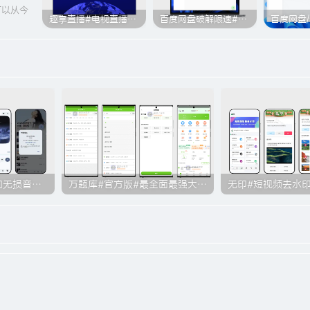
可以从今
趣享直播#电视直播软件#2000+个超清直播频道#支持电视和安卓手机
百度网盘破解限速#突破官方限速#满速下载#A614
云眠音乐#全网付费和无损音乐下载功能#支持导入酷我/QQ/酷狗平台歌单#B010
万题库#官方版#最全面最强大资格考试题库#实时更新题库#历年真题#A626