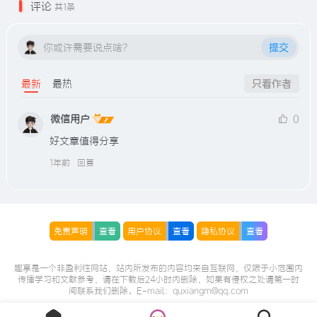
评论
共1条
你或许需要说点啥？
提交
最新
最热
只看作者
微信用户
0
好文章值得分享
1年前
回复
免责声明
查看
用户协议
查看
隐私协议
查看
趣享是一个非盈利性网站，站内所发布的内容均来自互联网，仅限于小范围内
传播学习和文献参考，请在下载后24小时内删除，如果有侵权之处请第一时
间联系我们删除。E-mail：quxiangm@qq.com