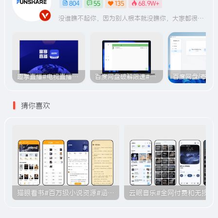
804
55
135
68.9W+
没谁瞧不起你，因为别人根本就没瞧你，大家都很忙的
趣享直播#电视直播软件#2000+个超清直播频道#支持电视和安卓手机
百度网盘破解限速#突破官方限速#满速下载#A614
猜你喜欢
猫眼看书#百万级小说资源#涵盖各大平台的付费小说#无广告#B011
云眠音乐#全网付费和无损音乐下载功