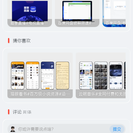
趣享直播#电视直播软件#2000+个超清直播频道#支持电视和安卓手机
百度网盘破解限速#突破官方限速#满速下载#A614
猜你喜欢
猫眼看书#百万级小说资源#涵盖各大平台的付费小说#无广告#B011
云眠音乐#全网付费和无损音乐下载功
评论
共1条
你或许需要说点啥？
提交