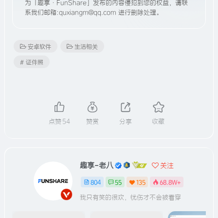
为「趣享·FunShare」发布的内容侵犯到您的权益，请联
系我们邮箱:quxiangm@qq.com 进行删除处理。
安卓软件
生活相关
# 证件照
点赞
54
赞赏
分享
收藏
趣享-老八
关注
804
55
135
68.8W+
我只有笑的很欢，忧伤才不会被看穿