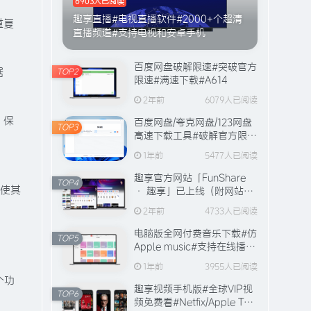
6903人已阅读
趣享直播#电视直播软件#2000+个超清
重复
直播频道#支持电视和安卓手机
百度网盘破解限速#突破官方
据
TOP2
限速#满速下载#A614
2年前
6079人已阅读
，保
百度网盘/夸克网盘/123网盘
TOP3
高速下载工具#破解官方限速
#全程宽带峰值下载#A706
1年前
5477人已阅读
趣享官方网站「FunShare
TOP4
能使其
· 趣享」已上线（附网站功
能介绍）
2年前
4733人已阅读
电脑版全网付费音乐下载#仿
TOP5
Apple music#支持在线播放
与缓存#A631
1年前
3955人已阅读
个功
趣享视频手机版#全球VIP视
TOP6
频免费看#Netfix/Apple TV