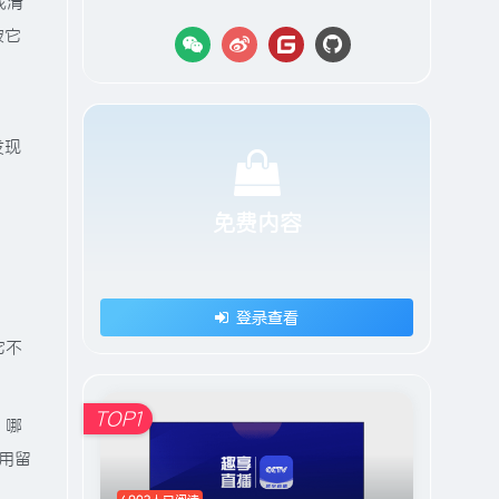
我清
被它
发现
免费内容
登录查看
它不
TOP1
，哪
用留