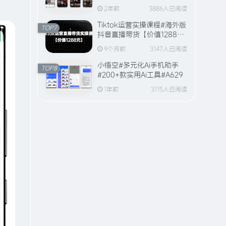
全站视频资源【20万+片
2年前
3886人已阅读
源】
Tiktok运营实操课程#海外版
TOP7
抖音直播带货【价值1288
元】#A594
9个月前
3147人已阅读
小悟空#多元化Ai手机助手
TOP8
#200+款实用Ai工具#A629
1年前
3115人已阅读