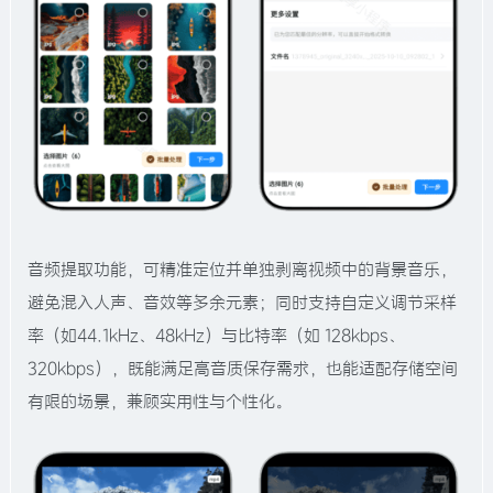
音频提取功能，可精准定位并单独剥离视频中的背景音乐，
避免混入人声、音效等多余元素；同时支持自定义调节采样
率（如44.1kHz、48kHz）与比特率（如 128kbps、
320kbps），既能满足高音质保存需求，也能适配存储空间
有限的场景，兼顾实用性与个性化。