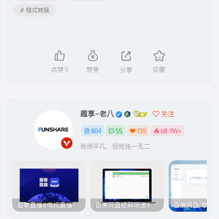
# 格式转换
点赞
5
赞赏
分享
收藏
趣享-老八
关注
804
55
135
68.9W+
我很平凡，但我独一无二
趣享直播#电视直播软件#2000+个超清直播频道#支持电视和安卓手机
百度网盘破解限速#突破官方限速#满速下载#A614