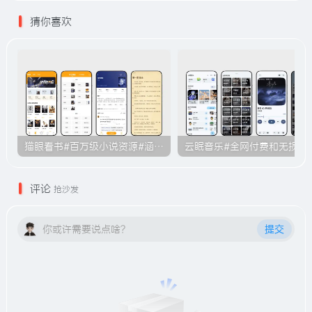
猜你喜欢
猫眼看书#百万级小说资源#涵盖各大平台的付费小说#无广告#B011
云眠音乐#全网付费和无损音乐下载功
评论
抢沙发
你或许需要说点啥？
提交