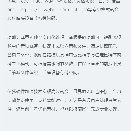
m4a、aac、flac、wav、wma格式灵活切换；图片则覆盖
png、jpg、jpeg、webp、bmp、tif、tga等常见格式转换，
轻松解决设备兼容性问题。
功能矩阵更延伸至实用化处理：音频提取功能可一键剥离视
频中的音频轨道，快速生成独立音频文件，满足提取配乐、
台词等需求；视频压缩模块支持可变比特率与恒定比特率两
种专业模式，可根据需求调节参数，在保证画质的前提下灵
活缩减文件体积，节省设备存储空间。
依托硬件加速技术实现高效转换，且界面无广告干扰，全部
功能免费使用，支持离线运行。无论是普通用户处理日常文
件，还是创作者优化素材，都能以极简操作完成专业处理。