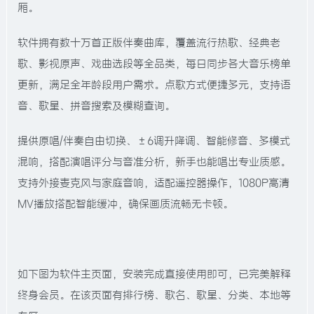
厢。
软件拥有数十万首正版伴奏曲库，覆盖流行热歌、经典老
歌、影视原声、戏曲选段等全品类，每日同步各大音乐榜单
更新，满足全年龄段用户需求。点歌方式便捷多元，支持语
音、歌星、拼音搜索及模糊查询。
提供原唱/伴奏自由切换、±6调升降调、智能修音、多模式
混响，搭配演唱评分与音准分析，新手也能唱出专业质感。
支持外接麦克风与家庭音响，适配遥控器操作，1080P高清
MV播放搭配智能缓冲，确保画质流畅无卡顿。
如下图为软件主页面，安装完成直接使用即可，已完美解释
终身会员。在该页面有排行榜、歌名、歌星、分类、本地等