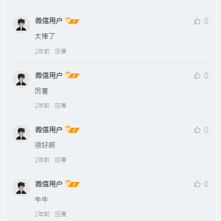
微信用户
0
太棒了
2年前
回复
微信用户
0
厉害
2年前
回复
微信用户
0
很好啊
2年前
回复
微信用户
0
牛牛
2年前
回复