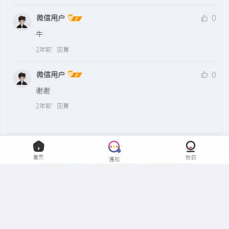
微信用户
0
牛
2年前
回复
微信用户
0
谢谢
2年前
回复
首页
我的
通知
免责声明
查看
用户协议
查看
隐私协议
查看
趣享是一个非盈利性网站，站内所发布的内容均来自互联网，仅限于小范围内
传播学习和文献参考，请在下载后24小时内删除，如果有侵权之处请第一时
间联系我们删除。E-mail：quxiangm@qq.com