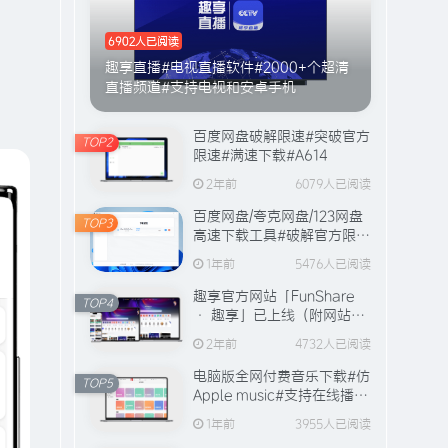
6902人已阅读
趣享直播#电视直播软件#2000+个超清
直播频道#支持电视和安卓手机
百度网盘破解限速#突破官方
TOP2
限速#满速下载#A614
2年前
6079人已阅读
百度网盘/夸克网盘/123网盘
TOP3
高速下载工具#破解官方限速
#全程宽带峰值下载#A706
1年前
5476人已阅读
趣享官方网站「FunShare
TOP4
· 趣享」已上线（附网站功
能介绍）
2年前
4732人已阅读
电脑版全网付费音乐下载#仿
TOP5
Apple music#支持在线播放
与缓存#A631
1年前
3955人已阅读