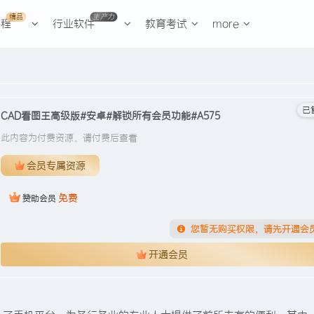
精品
生产力
课程
行业软件
教育考试
more
已售
CAD看图王高级版#安卓#解锁所有会员功能#A575
此内容为付费资源，请付费后查看
会员专属资源
免费
赞助会员
您暂无购买权限，请先开通会
开通会员