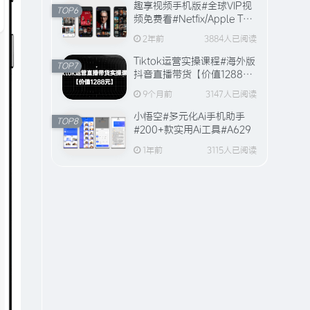
趣享视频手机版#全球VIP视
TOP6
频免费看#Netfix/Apple TV
全站视频资源【20万+片
2年前
3884人已阅读
源】
Tiktok运营实操课程#海外版
TOP7
抖音直播带货【价值1288
元】#A594
9个月前
3147人已阅读
小悟空#多元化Ai手机助手
TOP8
#200+款实用Ai工具#A629
1年前
3115人已阅读