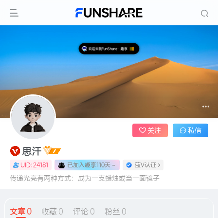
欢迎来到FunShare·趣享
关注
私信
思汗
已加入趣享110天
～
UID:24181
蓝V认证
传递光亮有两种方式：成为一支蜡烛或当一面镜子
文章
0
收藏
0
评论
0
粉丝
0