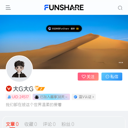
欢迎来到FunShare·趣享
关注
私信
大G大G
已加入趣享38天
～
UID:24517
蓝V认证
我们都在被这个世界温柔的爱着
文章
0
收藏
0
评论
0
粉丝
0