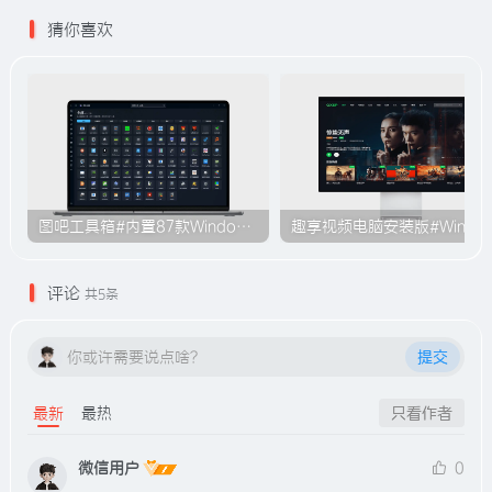
猜你喜欢
图吧工具箱#内置87款Windows系统使用工具#无需安装#B009
趣享视频电脑安装版#Windo
评论
共5条
你或许需要说点啥？
提交
最新
最热
只看作者
微信用户
0