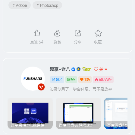
# Adobe
# Photoshop
点赞
64
赞赏
分享
收藏
趣享-老八
关注
804
55
135
68.9W+
如果你累了，学会休息，而不是放弃
趣享直播#电视直播软件#2000+个超清直播频道#支持电视和安卓手机
百度网盘破解限速#突破官方限速#满速下载#A614