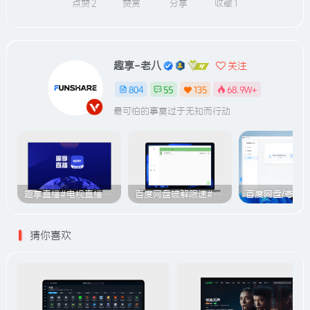
点赞
2
赞赏
分享
收藏
1
趣享-老八
关注
804
55
135
68.9W+
最可怕的事莫过于无知而行动
趣享直播#电视直播软件#2000+个超清直播频道#支持电视和安卓手机
百度网盘破解限速#突破官方限速#满速下载#A614
猜你喜欢