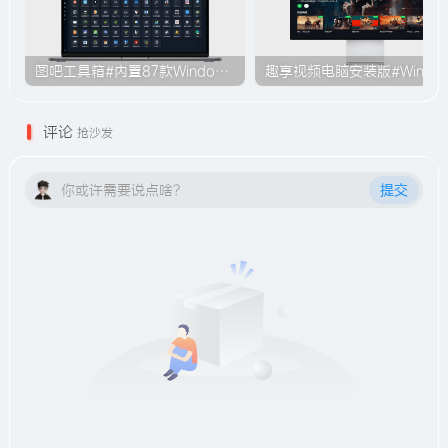
图吧工具箱#内置87款Windows系统使用工具#无需安装#B009
趣享视频电脑安装版#Windo
评论
抢沙发
你或许需要说点啥？
提交