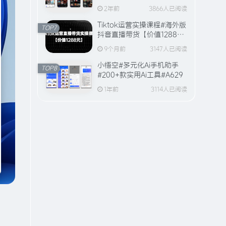
全站视频资源【20万+片
2年前
3866人已阅读
源】
Tiktok运营实操课程#海外版
TOP7
抖音直播带货【价值1288
元】#A594
9个月前
3147人已阅读
小悟空#多元化Ai手机助手
TOP8
#200+款实用Ai工具#A629
1年前
3114人已阅读