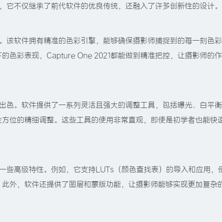
著的提升，它不仅继承了前代软件的优良传统，还融入了许多创新性的设计。
的强项之一。该软件拥有精准的色彩引擎，能够确保摄影师捕捉到的每一刻色
彩表现，Capture One 2021都能做到精准把控，让摄影师的
1同样表现出色。软件提供了一系列灵活且强大的调整工具，包括曝光、白平
全方位的精细调整。这些工具的使用非常直观，即使是初学者也能快
还引入了一些高级特性。例如，它支持LUTs（颜色查找表）的导入和应用，
。此外，软件还提供了图层和蒙版功能，让摄影师能够实现更加复杂