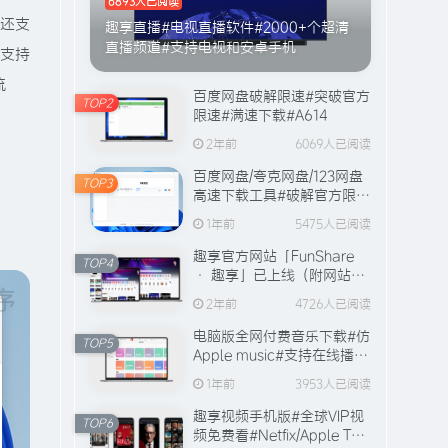
6893人已阅读
它还支
趣享直播#电视直播软件#2000+个超清
直播频道#支持电视和安卓手机
还支持
流
百度网盘破解限速#突破官方
TOP2
限速#满速下载#A614
2年前
6069人已阅读
百度网盘/夸克网盘/123网盘
TOP3
高速下载工具#破解官方限速
#全程宽带峰值下载#A706
1年前
5475人已阅读
趣享官方网站「FunShare
TOP4
· 趣享」已上线（附网站功
能介绍）
2年前
4726人已阅读
电脑版全网付费音乐下载#仿
TOP5
Apple music#支持在线播放
与缓存#A631
1年前
3953人已阅读
趣享视频手机版#全球VIP视
TOP6
频免费看#Netfix/Apple TV