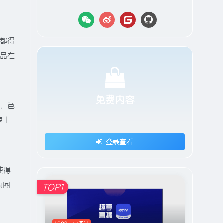
彩都得
作品在
免费内容
衡、色
速上
登录查看
使得
的图
TOP1