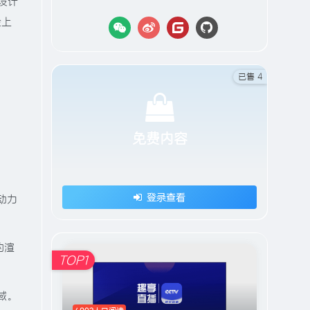
D设计
验上
已售 4
免费内容
登录查看
动力
的渲
TOP1
域。