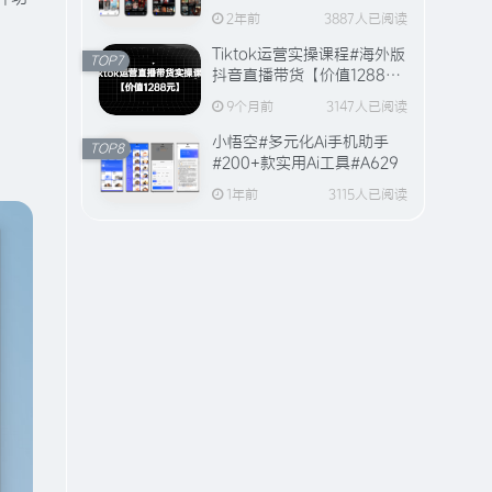
全站视频资源【20万+片
2年前
3887人已阅读
源】
Tiktok运营实操课程#海外版
TOP7
抖音直播带货【价值1288
元】#A594
9个月前
3147人已阅读
小悟空#多元化Ai手机助手
TOP8
#200+款实用Ai工具#A629
1年前
3115人已阅读