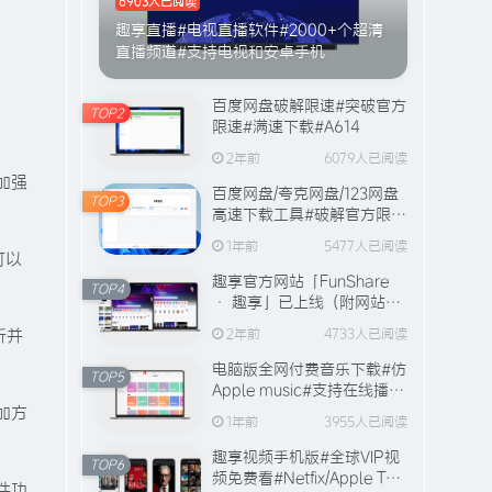
6903人已阅读
趣享直播#电视直播软件#2000+个超清
直播频道#支持电视和安卓手机
百度网盘破解限速#突破官方
TOP2
限速#满速下载#A614
2年前
6079人已阅读
加强
百度网盘/夸克网盘/123网盘
TOP3
高速下载工具#破解官方限速
#全程宽带峰值下载#A706
1年前
5477人已阅读
可以
趣享官方网站「FunShare
TOP4
· 趣享」已上线（附网站功
能介绍）
析并
2年前
4733人已阅读
电脑版全网付费音乐下载#仿
TOP5
Apple music#支持在线播放
与缓存#A631
加方
1年前
3955人已阅读
趣享视频手机版#全球VIP视
TOP6
频免费看#Netfix/Apple TV
件功