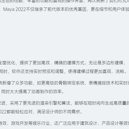
022以其出色的性能、丰富的功能和直观的操作界面，再次刷新了我们对3
品，Maya 2022不仅继承了前代版本的优秀基因，更在细节和用户体
集经过全面优化，提供了更加高效、精确的建模方式。无论是多边形建模、
。同时，软件还支持实时预览和调整，使得建模过程更加直观、流畅。
动画系统新增了众多功能，如更高级的骨骼绑定系统、表情捕捉技术和实时
，同时大大提高了动画制作的效率。
改进，采用了更先进的渲染引擎和算法，能够在短时间内生成高质量
2022都能轻松应对，满足设计师的不同需求。
于影视特效、游戏开发等娱乐行业，还广泛应用于建筑设计、产品设计等领