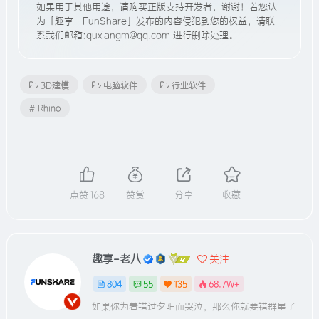
如果用于其他用途，请购买正版支持开发者，谢谢！若您认
为「趣享·FunShare」发布的内容侵犯到您的权益，请联
系我们邮箱:quxiangm@qq.com 进行删除处理。
3D建模
电脑软件
行业软件
# Rhino
点赞
168
赞赏
分享
收藏
趣享-老八
关注
804
55
135
68.7W+
如果你为着错过夕阳而哭泣，那么你就要错群星了