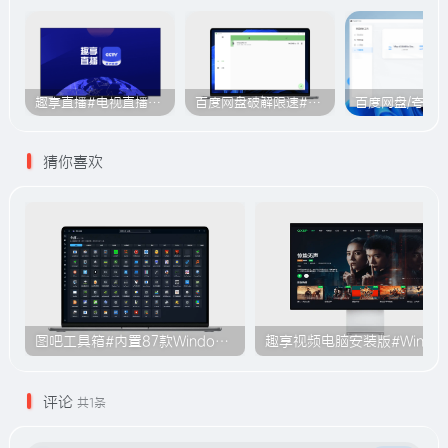
趣享直播#电视直播软件#2000+个超清直播频道#支持电视和安卓手机
百度网盘破解限速#突破官方限速#满速下载#A614
猜你喜欢
图吧工具箱#内置87款Windows系统使用工具#无需安装#B009
趣享视频电脑安装版#Windo
评论
共1条