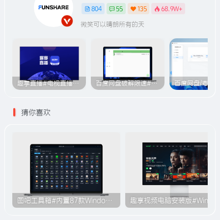
804
55
135
68.9W+
微笑可以晴朗所有的天
趣享直播#电视直播软件#2000+个超清直播频道#支持电视和安卓手机
百度网盘破解限速#突破官方限速#满速下载#A614
猜你喜欢
图吧工具箱#内置87款Windows系统使用工具#无需安装#B009
趣享视频电脑安装版#Windo