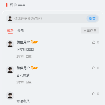
评论
共4条
你或许需要说点啥？
提交
最新
最热
只看作者
微信用户
0
很实用👍🏻👍🏻
2年前
回复
微信用户
0
老八威武
2年前
回复
0
谢谢老八