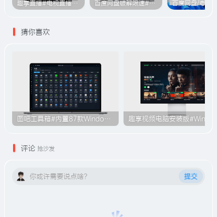
趣享直播#电视直播软件#2000+个超清直播频道#支持电视和安卓手机
百度网盘破解限速#突破官方限速#满速下载#A614
猜你喜欢
图吧工具箱#内置87款Windows系统使用工具#无需安装#B009
趣享视频电脑安装版#Windo
评论
抢沙发
你或许需要说点啥？
提交