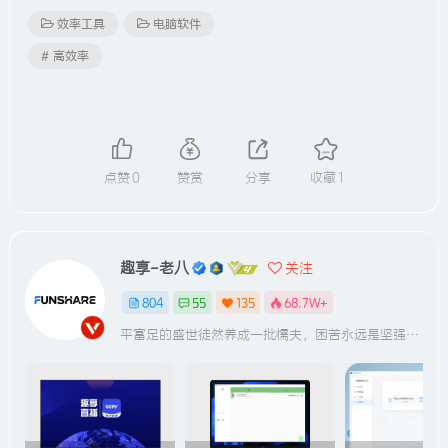
效率工具
电脑软件
# 高效率
点赞
0
赞赏
分享
收藏
1
趣享-老八
关注
804
55
135
68.7W+
平富足的盛世徒然养成一批懦夫，困苦永远是坚强之母