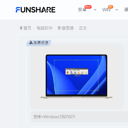
Hot
热
安卓
WIN
首页
电脑软件
影音图像
正文
免费资源
支持>Windows7/8//10/11