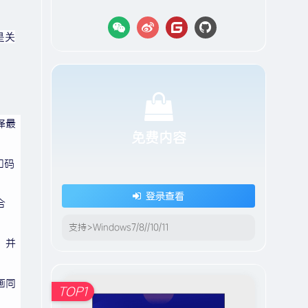
是关
择最
免费内容
和码
登录查看
合
支持>Windows7/8//10/11
，并
画同
TOP1