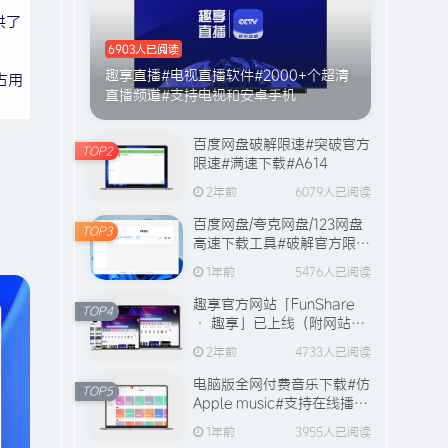
供了
6903人已阅读
趣享直播#电视直播软件#2000+个超清
占用
直播频道#支持电视和安卓手机
百度网盘破解限速#突破官方
TOP2
限速#满速下载#A614
2年前
6079人已阅读
百度网盘/夸克网盘/123网盘
TOP3
高速下载工具#破解官方限速
#全程宽带峰值下载#A706
1年前
5476人已阅读
趣享官方网站「FunShare
TOP4
· 趣享」已上线（附网站功
能介绍）
2年前
4733人已阅读
电脑版全网付费音乐下载#仿
TOP5
Apple music#支持在线播放
与缓存#A631
1年前
3955人已阅读