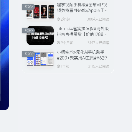
趣享视频手机版#全球VIP视
TOP6
频免费看#Netfix/Apple TV
全站视频资源【20万+片
2年前
3884人已阅读
源】
Tiktok运营实操课程#海外版
TOP7
抖音直播带货【价值1288
元】#A594
9个月前
3147人已阅读
小悟空#多元化Ai手机助手
TOP8
#200+款实用Ai工具#A629
1年前
3115人已阅读