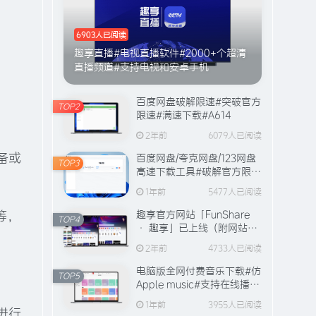
6903人已阅读
趣享直播#电视直播软件#2000+个超清
直播频道#支持电视和安卓手机
百度网盘破解限速#突破官方
TOP2
限速#满速下载#A614
2年前
6079人已阅读
备或
百度网盘/夸克网盘/123网盘
TOP3
高速下载工具#破解官方限速
#全程宽带峰值下载#A706
1年前
5477人已阅读
等，
趣享官方网站「FunShare
TOP4
· 趣享」已上线（附网站功
能介绍）
2年前
4733人已阅读
电脑版全网付费音乐下载#仿
TOP5
Apple music#支持在线播放
与缓存#A631
1年前
3955人已阅读
进行