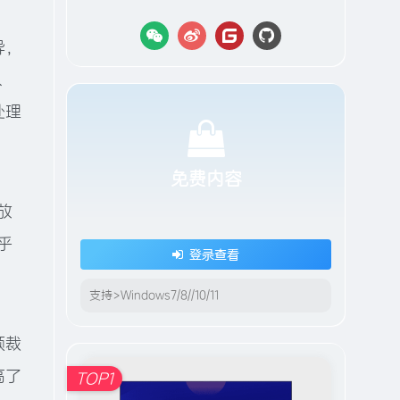
异，
、
处理
免费内容
放
乎
登录查看
支持>Windows7/8//10/11
频裁
高了
TOP1