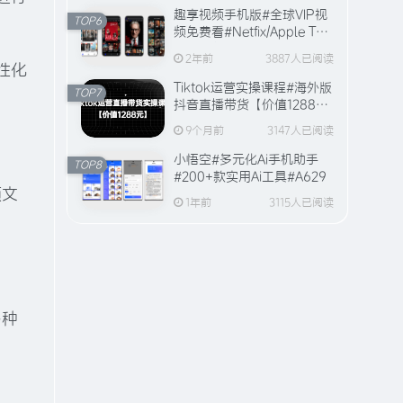
趣享视频手机版#全球VIP视
TOP6
频免费看#Netfix/Apple TV
全站视频资源【20万+片
2年前
3887人已阅读
源】
性化
Tiktok运营实操课程#海外版
TOP7
抖音直播带货【价值1288
元】#A594
9个月前
3147人已阅读
小悟空#多元化Ai手机助手
TOP8
#200+款实用Ai工具#A629
频文
1年前
3115人已阅读
多种