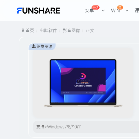
Hot
热
安卓
WIN
首页
电脑软件
影音图像
正文
免费资源
支持>Windows7/8//10/11