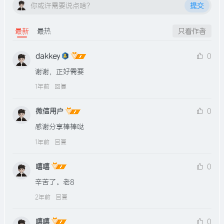
你或许需要说点啥？
提交
最新
最热
只看作者
dakkey
0
谢谢，正好需要
1年前
回复
微信用户
0
感谢分享棒棒哒
1年前
回复
嘻嘻
0
辛苦了。老8
2年前
回复
嘻嘻
0