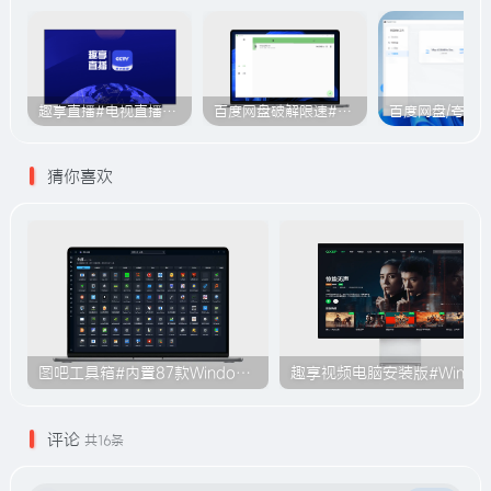
趣享直播#电视直播软件#2000+个超清直播频道#支持电视和安卓手机
百度网盘破解限速#突破官方限速#满速下载#A614
猜你喜欢
图吧工具箱#内置87款Windows系统使用工具#无需安装#B009
趣享视频电脑安装版#Windo
评论
共16条