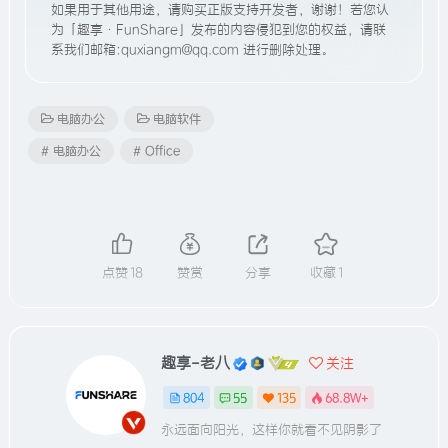
如果用于其他用途，请购买正版支持开发者，谢谢！若您认
为「趣享·FunShare」发布的内容侵犯到您的权益，请联
系我们邮箱:quxiangm@qq.com 进行删除处理。
电脑办公
电脑软件
# 电脑办公
# Office
点赞
18
赞赏
分享
收藏
1
趣享-老八
关注
804
55
135
68.8W+
永远面向阳光，这样你就看不见阴影了