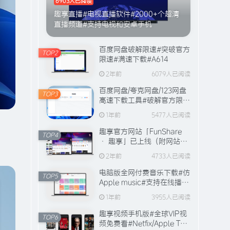
6903人已阅读
趣享直播#电视直播软件#2000+个超清
直播频道#支持电视和安卓手机
百度网盘破解限速#突破官方
TOP2
限速#满速下载#A614
2年前
6079人已阅读
百度网盘/夸克网盘/123网盘
TOP3
高速下载工具#破解官方限速
#全程宽带峰值下载#A706
1年前
5477人已阅读
趣享官方网站「FunShare
TOP4
· 趣享」已上线（附网站功
能介绍）
2年前
4733人已阅读
电脑版全网付费音乐下载#仿
TOP5
Apple music#支持在线播放
与缓存#A631
1年前
3955人已阅读
趣享视频手机版#全球VIP视
TOP6
频免费看#Netfix/Apple TV