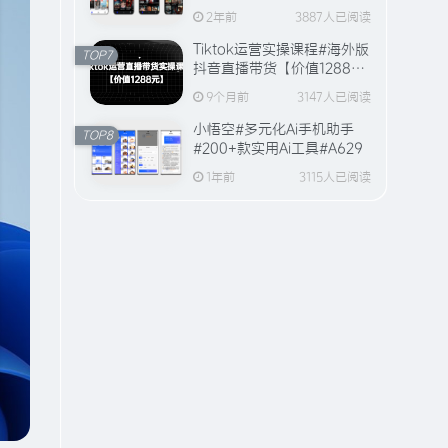
全站视频资源【20万+片
2年前
3887人已阅读
源】
Tiktok运营实操课程#海外版
TOP7
抖音直播带货【价值1288
元】#A594
9个月前
3147人已阅读
小悟空#多元化Ai手机助手
TOP8
#200+款实用Ai工具#A629
1年前
3115人已阅读