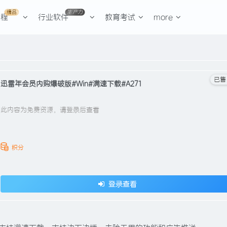
精品
生产力
课程
行业软件
教育考试
more
已售 
迅雷年会员内购爆破版#Win#满速下载#A271
此内容为免费资源，请登录后查看
积分
登录查看