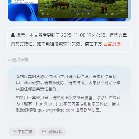
提示：本文最后更新于 2025-11-08 19:44:35，有些文章
具有时效性，如下载链接或软件失效，请在下方
留言反馈
©
版权声明
本站收集的资源仅供内部学习研究软件设计思想和原理使
用，学习研究后请自觉删除，请勿传播，因未及时删除所造
成的任何后果责任自负。
如果用于其他用途，请购买正版支持开发者，谢谢！若您认
为「趣享·FunShare」发布的内容侵犯到您的权益，请联
系我们邮箱:quxiangm@qq.com 进行删除处理。
下载工具
电脑软件