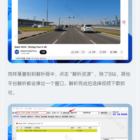
同样是复制到解析框中，点击“解析资源”，除了B站，其他
平台解析都会弹出一个窗口。解析完成后选择视频下载即
可。