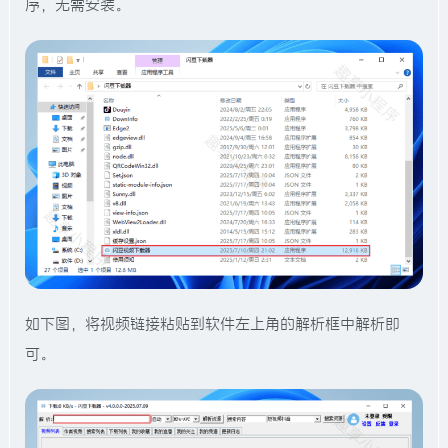
序，无需安装。
如下图，将视频链接粘贴到软件左上角的解析框中解析即
可。