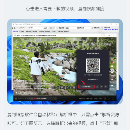
点击进入需要下载的视频，复制视频链接
复制链接软件会自动粘贴到解析框中，只需点击“解析资源”
即可。如下图所示，选择解析出来的视频，点击“下载”即