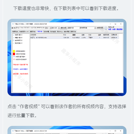
下载速度也非常快，在下载列表中可以看到下载进度。
点击“作者视频”可以看到该作者的所有视频内容，支持选择
进行批量下载。