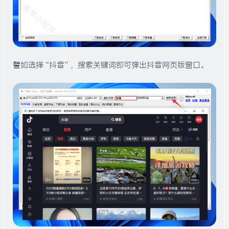
譬如选择“抖音”，搜索关键词即可弹出抖音网页版窗口。