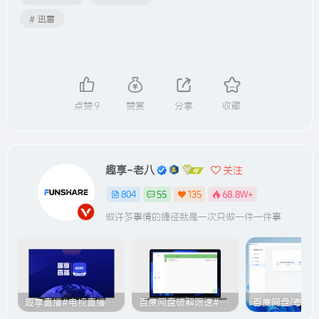
# 迅雷
点赞
9
赞赏
分享
收藏
趣享-老八
关注
804
55
135
68.8W+
做许多事情的捷径就是一次只做一件一件事
趣享直播#电视直播软件#2000+个超清直播频道#支持电视和安卓手机
百度网盘破解限速#突破官方限速#满速下载#A614