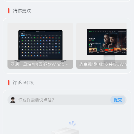
猜你喜欢
图吧工具箱#内置87款Windows系统使用工具#无需安装#B009
趣享视频电脑安装版#Windo
评论
抢沙发
你或许需要说点啥？
提交