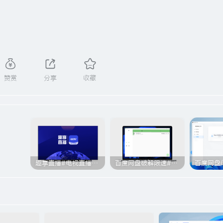
赞赏
分享
收藏
趣享直播#电视直播软件#2000+个超清直播频道#支持电视和安卓手机
百度网盘破解限速#突破官方限速#满速下载#A614