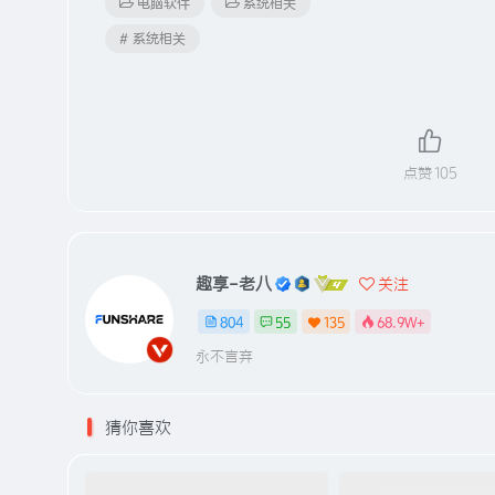
电脑软件
系统相关
# 系统相关
点赞
105
趣享-老八
关注
804
55
135
68.9W+
永不言弃
猜你喜欢