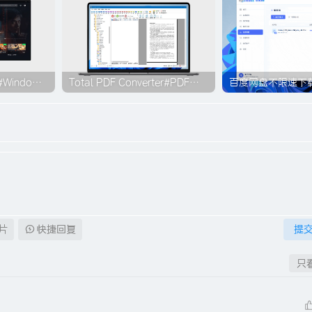
趣享视频电脑安装版#Windows版#全球VIP视频免费看【24万+片源】
Total PDF Converter#PDF格式转换器#内置22种采用格式#批量转换#B005
片
快捷回复
提
只