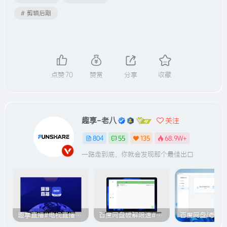
# 剪辑后期
点赞
70
赞赏
分享
收藏
趣享-老八
关注
804
55
135
68.9W+
一路走到底，你就会发现那个最佳出口
趣享直播#电视直播软件#2000+个超清直播频道#支持电视和安卓手机
百度网盘破解限速#突破官方限速#满速下载#A614