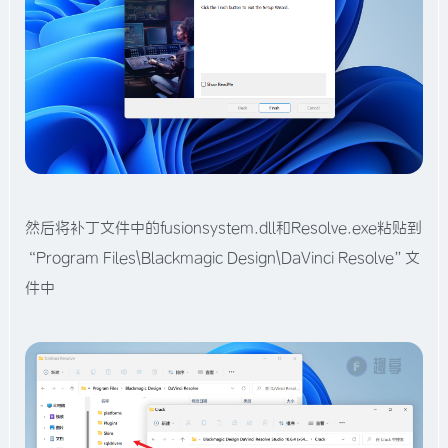
然后将补丁文件中的fusionsystem.dll和Resolve.exe粘贴到
“Program Files\Blackmagic Design\DaVinci Resolve”文
件中