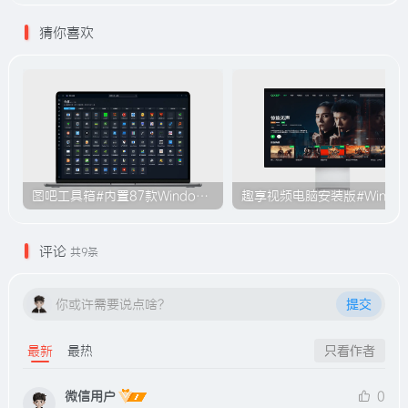
猜你喜欢
图吧工具箱#内置87款Windows系统使用工具#无需安装#B009
趣享视频电脑安装版#Windo
评论
共9条
你或许需要说点啥？
提交
最新
最热
只看作者
微信用户
0