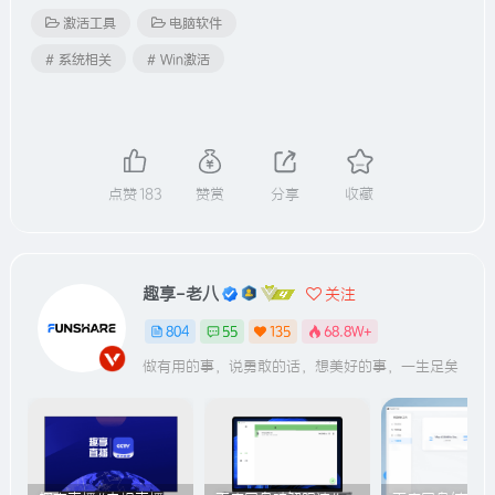
激活工具
电脑软件
# 系统相关
# Win激活
点赞
183
赞赏
分享
收藏
趣享-老八
关注
804
55
135
68.8W+
做有用的事，说勇敢的话，想美好的事，一生足矣