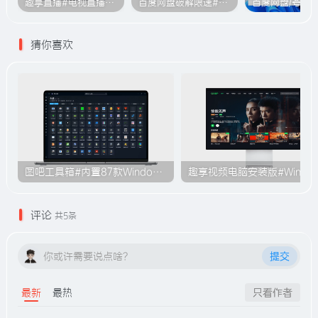
趣享直播#电视直播软件#2000+个超清直播频道#支持电视和安卓手机
百度网盘破解限速#突破官方限速#满速下载#A614
猜你喜欢
图吧工具箱#内置87款Windows系统使用工具#无需安装#B009
趣享视频电脑安装版#Windo
评论
共5条
你或许需要说点啥？
提交
最新
最热
只看作者