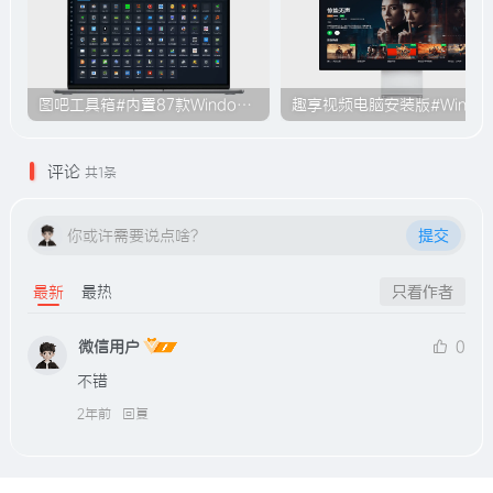
图吧工具箱#内置87款Windows系统使用工具#无需安装#B009
趣享视频电脑安装版#Windo
评论
共1条
你或许需要说点啥？
提交
最新
最热
只看作者
微信用户
0
不错
2年前
回复