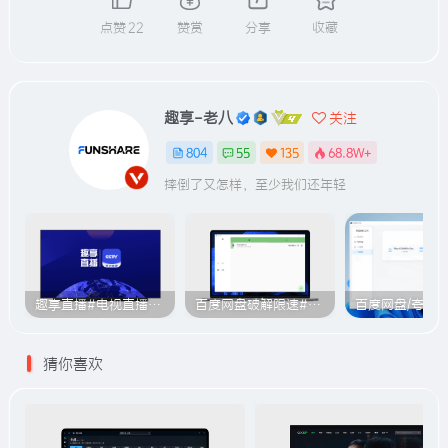
点赞
22
赞赏
分享
收藏
趣享-老八
关注
804
55
135
68.8W+
摔倒了又怎样，至少我们还年轻
趣享直播#电视直播软件#2000+个超清直播频道#支持电视和安卓手机
百度网盘破解限速#突破官方限速#满速下载#A614
猜你喜欢